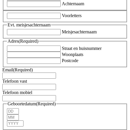
Achternaam
Voorletters
Evt. meisjesachternaam
Meisjesachternaam
Adres
(Required)
Straat en huisnummer
Woonplaats
Postcode
Email
(Required)
Telefoon vast
Telefoon mobiel
Geboortedatum
(Required)
Day
Month
Year