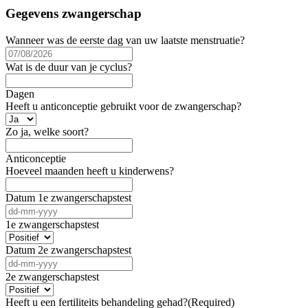
Gegevens zwangerschap
Wanneer was de eerste dag van uw laatste menstruatie?
DD
slash
Wat is de duur van je cyclus?
MM
slash
Dagen
YYYY
Heeft u anticonceptie gebruikt voor de zwangerschap?
Zo ja, welke soort?
Anticonceptie
Hoeveel maanden heeft u kinderwens?
Datum 1e zwangerschapstest
DD
dash
1e zwangerschapstest
MM
dash
Datum 2e zwangerschapstest
YYYY
DD
dash
2e zwangerschapstest
MM
dash
Heeft u een fertiliteits behandeling gehad?
(Required)